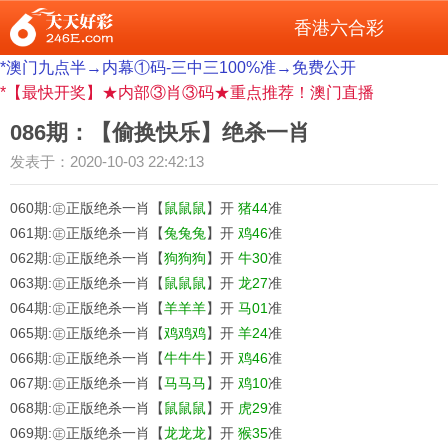
香港六合彩
*澳门九点半→内幕①码-三中三100%准→免费公开
*【最快开奖】★内部③肖③码★重点推荐！澳门直播
086期：【偷换快乐】绝杀一肖
发表于：2020-10-03 22:42:13
060期:㊣正版绝杀一肖【
鼠鼠鼠
】开
猪44
准
061期:㊣正版绝杀一肖【
兔兔兔
】开
鸡46
准
062期:㊣正版绝杀一肖【
狗狗狗
】开
牛30
准
063期:㊣正版绝杀一肖【
鼠鼠鼠
】开
龙27
准
064期:㊣正版绝杀一肖【
羊羊羊
】开
马01
准
065期:㊣正版绝杀一肖【
鸡鸡鸡
】开
羊24
准
066期:㊣正版绝杀一肖【
牛牛牛
】开
鸡46
准
067期:㊣正版绝杀一肖【
马马马
】开
鸡10
准
068期:㊣正版绝杀一肖【
鼠鼠鼠
】开
虎29
准
069期:㊣正版绝杀一肖【
龙龙龙
】开
猴35
准