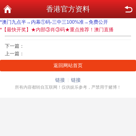
香港官方资料
*澳门九点半→内幕①码-三中三100%准→免费公开
*【最快开奖】★内部③肖③码★重点推荐！澳门直播
下一篇：
上一篇：
返回网站首页
链接
链接
所有内容都转自互联网！仅供娱乐参考，严禁用于赌博！