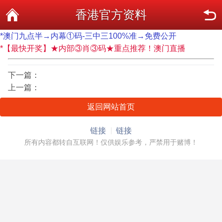
香港官方资料
*澳门九点半→内幕①码-三中三100%准→免费公开
*【最快开奖】★内部③肖③码★重点推荐！澳门直播
下一篇：
上一篇：
返回网站首页
链接
链接
所有内容都转自互联网！仅供娱乐参考，严禁用于赌博！